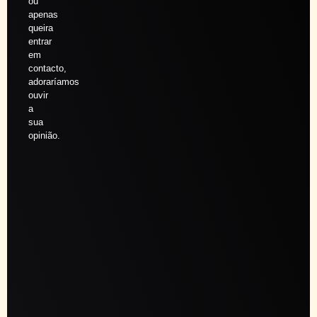
ou
apenas
queira
entrar
em
contacto,
adoraríamos
ouvir
a
sua
opinião.
Agendar
sessão