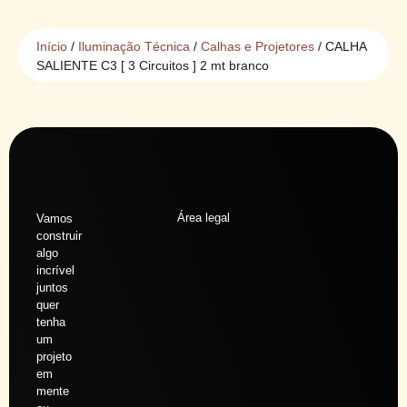
Início
/
Iluminação Técnica
/
Calhas e Projetores
/ CALHA
SALIENTE C3 [ 3 Circuitos ] 2 mt branco
Área legal
Vamos
construir
algo
incrível
juntos
quer
tenha
um
projeto
em
mente