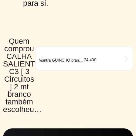
para si.
Quem
comprou
CALHA
24,40
€
Mantra GUINCHO branco
SALIENTE
3W
C3 [ 3
Circuitos
] 2 mt
branco
também
escolheu…