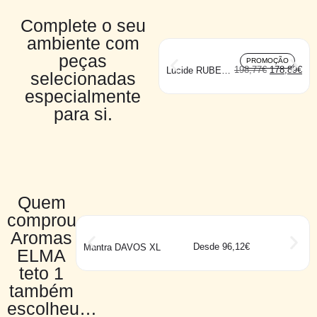
Complete o seu
ambiente com
peças
PROMOÇÃO
198,77
€
178,89
€
Lucide RUBEN
selecionadas
suspensão
grande
especialmente
para si.
Quem
comprou
Aromas
Desde 96,12€
Mantra DAVOS XL
ELMA
teto 1
também
escolheu…