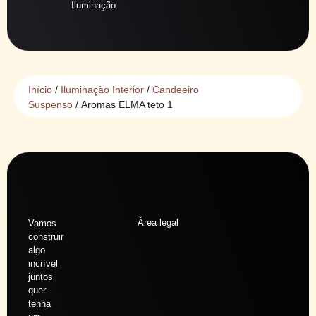
Iluminação
Início
/
Iluminação Interior
/
Candeeiro
Suspenso
/ Aromas ELMA teto 1
Área legal
Vamos
construir
algo
incrível
juntos
quer
tenha