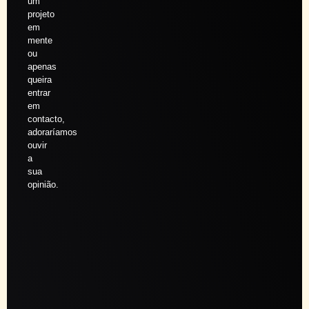
um
projeto
em
mente
ou
apenas
queira
entrar
em
contacto,
adoraríamos
ouvir
a
sua
opinião.
Agendar
sessão