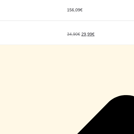
156,09
€
34,90
€
29,99
€