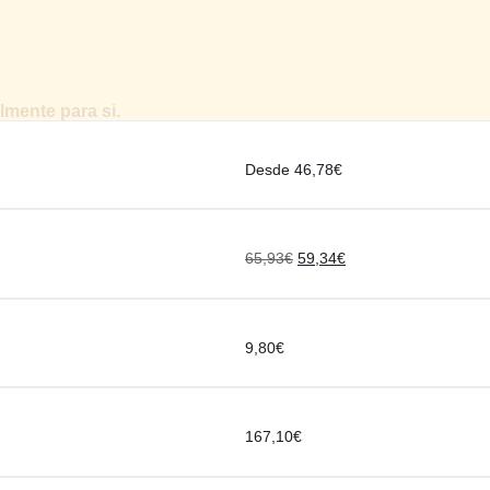
mente para si.
Desde 46,78€
65,93
€
59,34
€
9,80
€
167,10
€