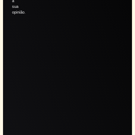
a
sua
opinião.
Agendar
sessão