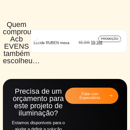
Quem
comprou
Acb
PROMOÇÃO
65,93
€
59,34
€
Lucide RUBEN mesa
EVENS
também
escolheu…
Precisa de um
Falar com
orçamento para
Especialista
este projeto de
iluminação?
Estamos disponíveis para o
ajudar a definir a solução