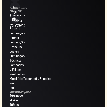
SERVIÇOS
LOJA
ONLINE
Projeto
Acessórios
& 3D
e Fios
Estudo &
Iluminação
Consultoria
Exterior
Iluminação
Interior
Iluminação
Premium
design
Iluminação
Técnica
Lâmpadas
e Pilhas
Ventoinhas
Mobiliário/Decoração/Espelhos
Ver
mais
NAVEGAÇÃO
OUTRO
Início
Telemóvel:
Quem
919
somos
193