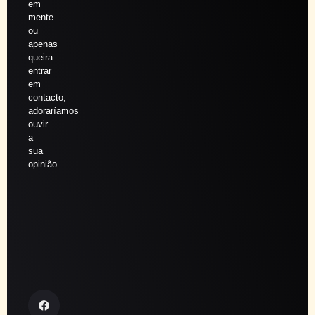
em
mente
ou
apenas
queira
entrar
em
contacto,
adoraríamos
ouvir
a
sua
opinião.
Agendar
sessão