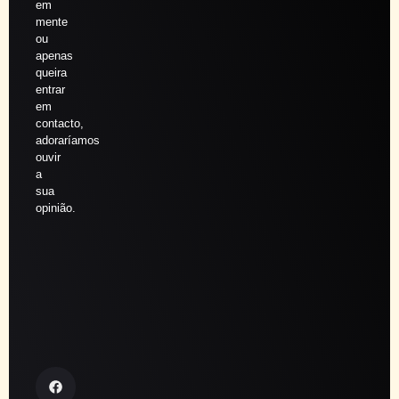
em
mente
ou
apenas
queira
entrar
em
contacto,
adoraríamos
ouvir
a
sua
opinião.
Agendar
sessão