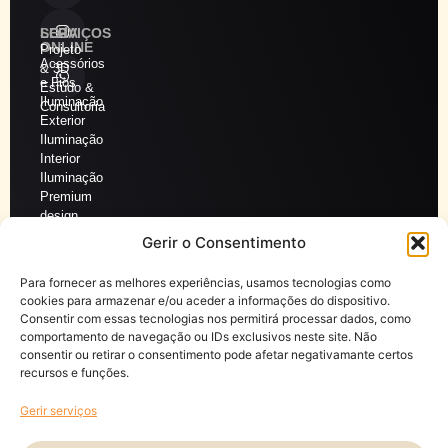
SERVIÇOS
LOJA
ONLINE
Projeto
Acessórios
& 3D
e Fios
Estudo &
Iluminação
Consultoria
Exterior
Iluminação
Interior
Iluminação
Premium
design
Iluminação
Gerir o Consentimento
Técnica
Lâmpadas
Para fornecer as melhores experiências, usamos tecnologias como
e Pilhas
cookies para armazenar e/ou aceder a informações do dispositivo.
Ventoinhas
Consentir com essas tecnologias nos permitirá processar dados, como
Mobiliário/Decoração/Espelhos
comportamento de navegação ou IDs exclusivos neste site. Não
Ver
consentir ou retirar o consentimento pode afetar negativamante certos
mais
recursos e funções.
NAVEGAÇÃO
OUTRO
Início
Telemóvel:
Gerir serviços
Quem
919
somos
193