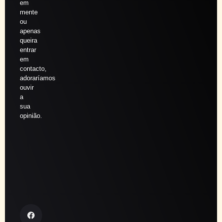
em
mente
ou
apenas
queira
entrar
em
contacto,
adoraríamos
ouvir
a
sua
opinião.
Agendar
sessão