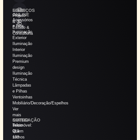
SERVIÇOS
LOJA
ONLINE
Projeto
Acessórios
& 3D
e Fios
Estudo &
Iluminação
Consultoria
Exterior
Iluminação
Interior
Iluminação
Premium
design
Iluminação
Técnica
Lâmpadas
e Pilhas
Ventoinhas
Mobiliário/Decoração/Espelhos
Ver
mais
NAVEGAÇÃO
OUTRO
Início
Telemóvel:
Quem
919
somos
193