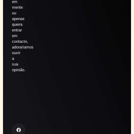
em
mente
ou
apenas
queira
entrar
em
contacto,
adoraríamos
ouvir
a
sua
opinião.
Agendar
sessão