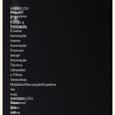
SERVIÇOS
LOJA
ONLINE
Projeto
Acessórios
& 3D
e Fios
Estudo &
Iluminação
Consultoria
Exterior
Iluminação
Interior
Iluminação
Premium
design
Iluminação
Técnica
Lâmpadas
e Pilhas
Ventoinhas
Mobiliário/Decoração/Espelhos
Ver
mais
NAVEGAÇÃO
OUTRO
Início
Telemóvel:
Quem
919
somos
193